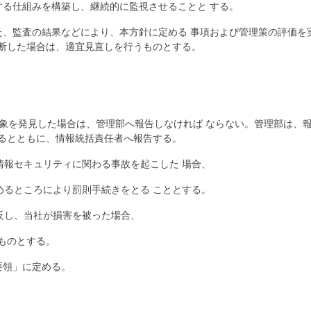
する仕組みを構築し、継続的に監視させることと する。
た、監査の結果などにより、本方針に定める 事項および管理策の評価
と判断した場合は、適宜見直しを行うものとする。
事象を発見した場合は、管理部へ報告しなければ ならない。管理部は、
するとともに、情報統括責任者へ報告する。
゙情報セキュリティに関わる事故を起こした 場合、
るところにより罰則手続きをとる こととする。
反し、当社が損害を被った場合、
ものとする。
要領」に定める。