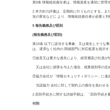
第9条 情報統括責任者は、情報資産を適切に管理
2.本方針の評価は、定期的に行うものとする。ま
況の変化などに より、情報統括責任者が必要
5 報告義務及び罰則
(報告義務及び罰則)
第10条 以下に該当する事象、又は発生しそうな
は、遅滞なく社内の 関係部門に対応処置を指示
①故意又は重大な過失により、経営層及び社員か
又は会社に損害を与えた場合、就業規則等の定め
②協力会社が「情報セキュリティポリシー」に違
当該協力 会社に対して契約上の責任を負わせる
2.罰則手続きに関する詳細手順は、「罰則手続き
付則