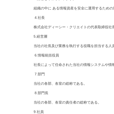
組織の中に ある情報資産を安全に運用するための
4.社長
株式会社ディーシー・クリエイトの代表取締役社
5.経営層
当社の社長及び業務を執行する役職を担当する人
6.情報統括役員
社長によって任命された当社の情報システムや情
7.部門
当社の各部、各室の総称である。
8.部門長
当社の各部、各室の責任者の総称である。
9.社員